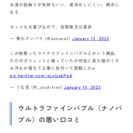
お湯の肌触りが気持ちいい、湯冷めしにくい、節水に
なる
ヨッメも大喜びなので、旦那様方は是非
— 青七テンパイ (@aonanat)
January 12, 2023
この前買ったマイクロファインバブルとかいう商品、
ただのガジェットと侮っていたが何気に見た服のくす
み汚れが落ちてる事に気付いて感動したw
pic.twitter.com/xLuIzakPp4
— うな吉 (@_unakitiex)
January 10, 2023
ウルトラファインバブル（ナノバ
ブル）の悪い口コミ